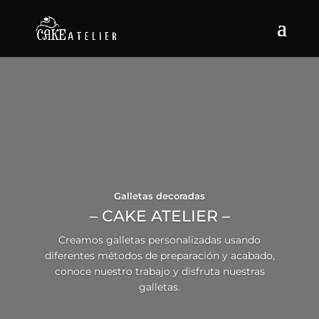
Galletas decoradas
– CAKE ATELIER –
Creamos galletas personalizadas usando
diferentes métodos de preparación y acabado,
conoce nuestro trabajo y disfruta nuestras
galletas.