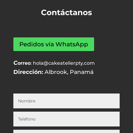
Contáctanos
Pedidos vía WhatsApp
C
orreo
: hola@cakeatelierpty.com
Dirección:
Albrook, Panamá